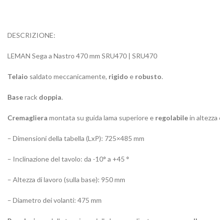
DESCRIZIONE:
LEMAN Sega a Nastro 470 mm SRU470 | SRU470
Telaio
saldato meccanicamente,
rigido
e
robusto
.
Base
rack
doppia
.
Cremagliera
montata su guida lama superiore e
regolabile
in altezza
– Dimensioni della tabella (LxP): 725×485 mm
– Inclinazione del tavolo: da -10° a +45 °
– Altezza di lavoro (sulla base): 950 mm
– Diametro dei volanti: 475 mm