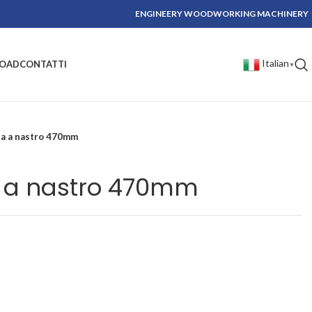
ENGINEERY WOODWORKING MACHINERY
Italian
OAD
CONTATTI
▼
a a nastro 470mm
 a nastro 470mm