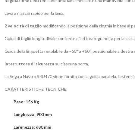
Regolazione
della tensione della lama mediante una
manovella
con un
Leva a rilascio rapido per la lama.
2 velocità di taglio
modificando la posizione della cinghia in base ai pez
Guida di taglio longitudinale con lente di lettura ingrandita per la sca
Guida della linguetta regolabile da –60° a +60°, posizionabile a destra e
Interruttore di sicurezza
su ciascuna porta.
La Sega a Nastro SRU470 viene fornita con la guida parallela, l’estensione
CARATTERISTICHE TECNICHE:
Peso: 156 Kg
Lunghezza: 900 mm
Larghezza: 680 mm