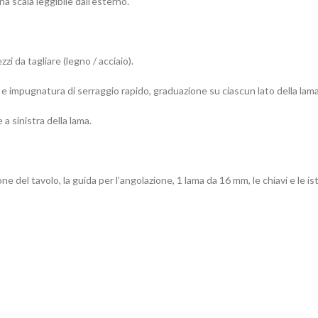
a scala leggibile dall’esterno.
zi da tagliare (legno / acciaio).
la e impugnatura di serraggio rapido, graduazione su ciascun lato della lama
 a sinistra della lama.
 del tavolo, la guida per l’angolazione, 1 lama da 16 mm, le chiavi e le ist