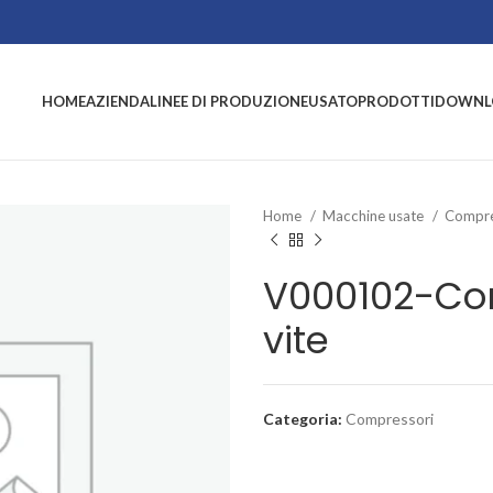
HOME
AZIENDA
LINEE DI PRODUZIONE
USATO
PRODOTTI
DOWNL
Home
Macchine usate
Compre
V000102-Co
vite
Categoria:
Compressori