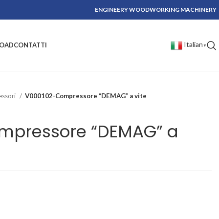
ENGINEERY WOODWORKING MACHINERY
Italian
OAD
CONTATTI
▼
ssori
V000102-Compressore “DEMAG” a vite
mpressore “DEMAG” a