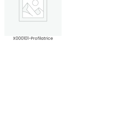
X000101-Profilatrice
“STETON PROFIL E3”