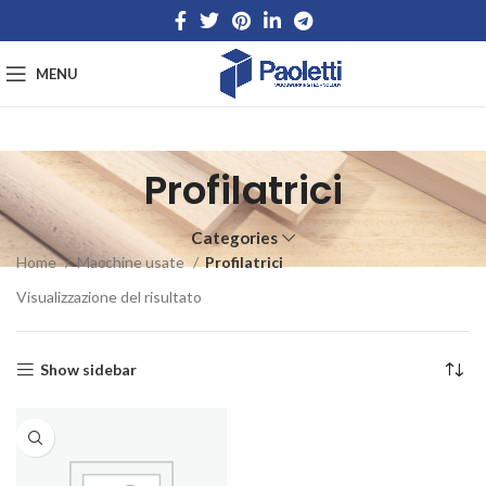
MENU
Profilatrici
Categories
Home
Macchine usate
Profilatrici
Visualizzazione del risultato
Show sidebar