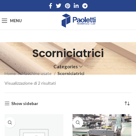
MENU
Scorniciatrici
Categories
Home
Macchine usate
Scorniciatrici
Visualizzazione di 2 risultati
Show sidebar